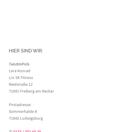
HIER SIND WIR:
TanzImPuls
Lera Konrad
c/o SK Fitness
Riedstraße 12
71691
Freiberg am Neckar
Postadresse:
Sommerhalde 8
71642 Ludwigsburg
✆
0173 / 702 49 29