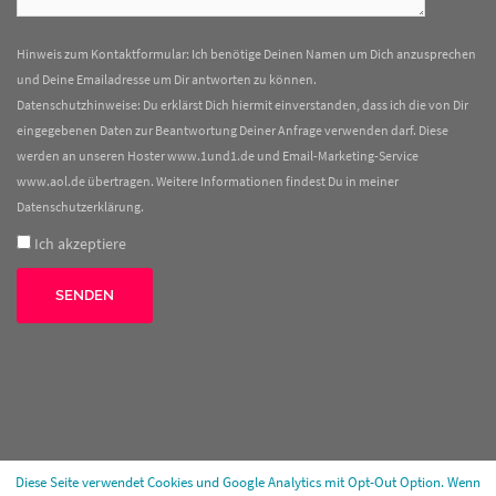
Hinweis zum Kontaktformular: Ich benötige Deinen Namen um Dich anzusprechen
und Deine Emailadresse um Dir antworten zu können.
Datenschutzhinweise: Du erklärst Dich hiermit einverstanden, dass ich die von Dir
eingegebenen Daten zur Beantwortung Deiner Anfrage verwenden darf. Diese
werden an unseren Hoster www.1und1.de und Email-Marketing-Service
www.aol.de übertragen. Weitere Informationen findest Du in meiner
Datenschutzerklärung
.
Ich akzeptiere
Diese Seite verwendet Cookies und Google Analytics mit Opt-Out Option. Wenn