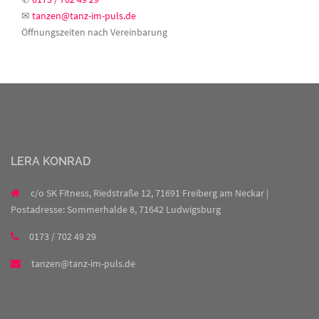
✉
tanzen@tanz-im-puls.de
Öffnungszeiten nach Vereinbarung
LERA KONRAD
c/o SK Fitness, Riedstraße 12, 71691 Freiberg am Neckar |
Postadresse: Sommerhalde 8, 71642 Ludwigsburg
0173 / 702 49 29
tanzen@tanz-im-puls.de