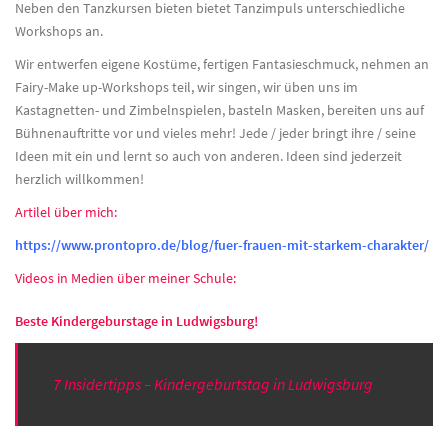
Neben den Tanzkursen bieten bietet Tanzimpuls unterschiedliche
Workshops an.
Wir entwerfen eigene Kostüme, fertigen Fantasieschmuck, nehmen an
Fairy-Make up-Workshops teil, wir singen, wir üben uns im
Kastagnetten- und Zimbelnspielen, basteln Masken, bereiten uns auf
Bühnenauftritte vor und vieles mehr! Jede / jeder bringt ihre / seine
Ideen mit ein und lernt so auch von anderen. Ideen sind jederzeit
herzlich willkommen!
Artilel über mich:
https://www.prontopro.de/blog/fuer-frauen-mit-starkem-charakter/
Videos in Medien über meiner Schule:
Beste Kindergeburstage in Ludwigsburg!
7 Insidertipps – Kindergeburtstag in Ludwigsburg