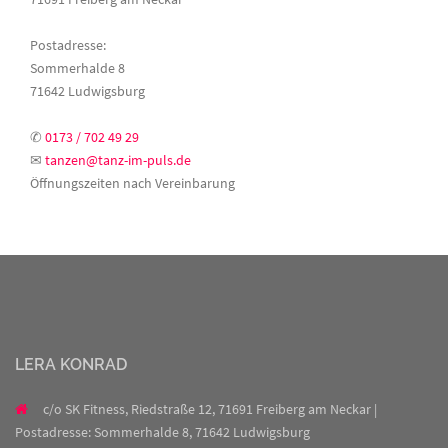
Postadresse:
Sommerhalde 8
71642 Ludwigsburg
✆
0173 / 702 49 29
✉
tanzen@tanz-im-puls.de
Öffnungszeiten nach Vereinbarung
LERA KONRAD
c/o SK Fitness, Riedstraße 12, 71691 Freiberg am Neckar |
Postadresse: Sommerhalde 8, 71642 Ludwigsburg