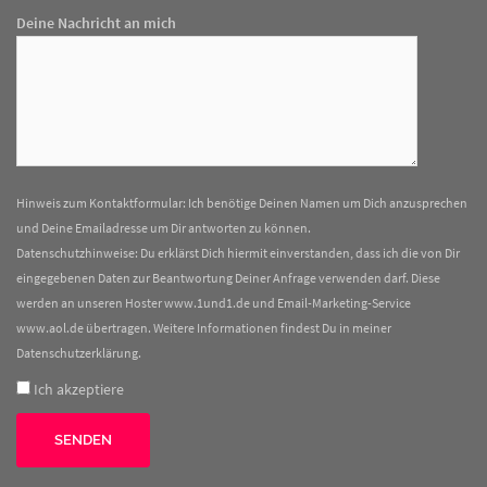
Deine Nachricht an mich
Hinweis zum Kontaktformular: Ich benötige Deinen Namen um Dich anzusprechen
und Deine Emailadresse um Dir antworten zu können.
Datenschutzhinweise: Du erklärst Dich hiermit einverstanden, dass ich die von Dir
eingegebenen Daten zur Beantwortung Deiner Anfrage verwenden darf. Diese
werden an unseren Hoster www.1und1.de und Email-Marketing-Service
www.aol.de übertragen. Weitere Informationen findest Du in meiner
Datenschutzerklärung
.
Ich akzeptiere