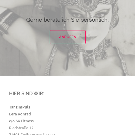
Gerne berate ich Sie persönlich:
ANRUFEN
HIER SIND WIR:
TanzImPuls
Lera Konrad
c/o SK Fitness
Riedstraße 12
71691
Freiberg am Neckar