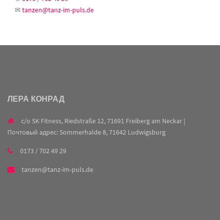
✉
tanzen@tanz-im-puls.de
ЛЕРА КОНРАД
c/o SK Fitness, Riedstraße 12, 71691 Freiberg am Neckar |
Почтовый адрес: Sommerhalde 8, 71642 Ludwigsburg
0173 / 702 49 29
tanzen@tanz-im-puls.de