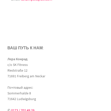
ВАШ ПУТЬ К НАМ:
Лера Конрад
c/o SK Fitness
Riedstraße 12
71691 Freiberg am Neckar
Почтовый адрес:
Sommerhalde 8
71642 Ludwigsburg
✆
0173 / 702 49 29