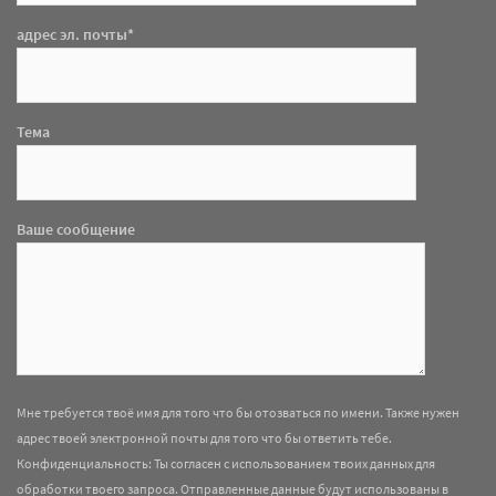
адрес эл. почты*
Тема
Ваше сообщение
Мне требуется твоё имя для того что бы отозваться по имени. Также нужен
адрес твоей электронной почты для того что бы ответить тебе.
Конфиденциальность: Ты согласен с использованием твоих данных для
обработки твоего запроса. Отправленные данные будут использованы в