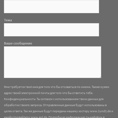
Тема
Ваше сообщение
Мне требуется твоё имя для того что бы отозваться по имени. Также нужен
адрес твоей электронной почты для того что бы ответить тебе.
Конфиденциальность: Ты согласен с использованием твоих данных для
обработки твоего запроса. Отправленные данные будут использованы в
целях ответа. Так же данные будут переданы нашему хостеру www.1und1.de и
имэйл провайдеру www.aol.de. Подробную информацию ты найдёшь в