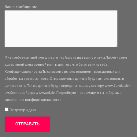
Ваше сообщение
Мне требуется твоё имя для того что бы отозваться по имени. Также нужен
адрес твоей электронной почты для того что бы ответить тебе.
Конфиденциальность: Ты согласен с использованием твоих данных для
обработки твоего запроса. Отправленные данные будут использованы в
целях ответа. Так же данные будут переданы нашему хостеру www.1und1.de и
имэйл провайдеру www.aol.de. Подробную информацию ты найдёшь в
заявлении о конфиденциальности
.
Подтверждаю