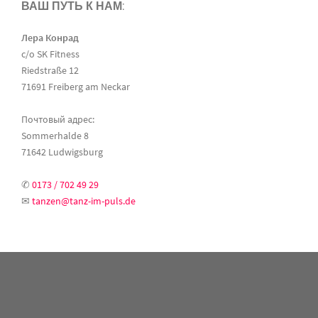
ВАШ ПУТЬ К НАМ:
Лера Конрад
c/o SK Fitness
Riedstraße 12
71691 Freiberg am Neckar
Почтовый адрес:
Sommerhalde 8
71642 Ludwigsburg
✆
0173 / 702 49 29
✉
tanzen@tanz-im-puls.de