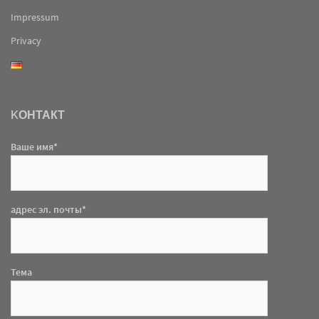
Impressum
Privacy
KОНТАКТ
Ваше имя*
адрес эл. почты*
Тема